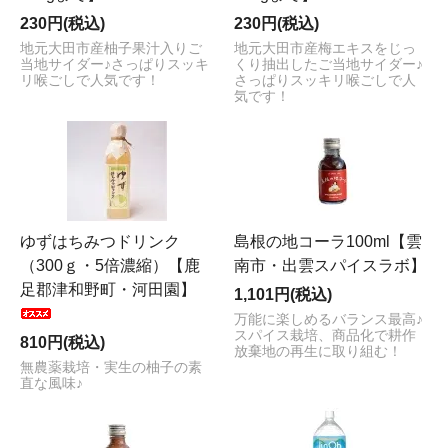
230円(税込)
230円(税込)
地元大田市産柚子果汁入りご
地元大田市産梅エキスをじっ
当地サイダー♪さっぱりスッキ
くり抽出したご当地サイダー♪
リ喉ごしで人気です！
さっぱりスッキリ喉ごしで人
気です！
ゆずはちみつドリンク
島根の地コーラ100ml【雲
（300ｇ・5倍濃縮）【鹿
南市・出雲スパイスラボ】
足郡津和野町・河田園】
1,101円(税込)
万能に楽しめるバランス最高♪
スパイス栽培、商品化で耕作
810円(税込)
放棄地の再生に取り組む！
無農薬栽培・実生の柚子の素
直な風味♪