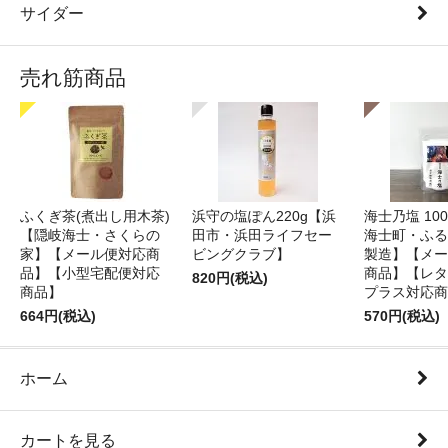
サイダー
売れ筋商品
ふくぎ茶(煮出し用木茶)
浜守の塩ぽん220g【浜
海士乃塩 10
【隠岐海士・さくらの
田市・浜田ライフセー
海士町・ふる
家】【メール便対応商
ビングクラブ】
製造】【メー
品】【小型宅配便対応
商品】【レタ
820円(税込)
商品】
プラス対応商
664円(税込)
570円(税込)
ホーム
カートを見る