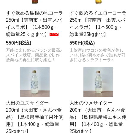
すぐ飲める島根の地コーラ
すぐ飲めるイエローコーラ
250ml【雲南市・出雲スパ
250ml【雲南市・出雲スパ
イスラボ】【1本500ｇ・
イスラボ】【1本500ｇ・
総重量25ｋｇまで】
総重量25kgまで】
550円(税込)
550円(税込)
万能に楽しめるバランス最高♪
山陰産のウコンの黄色が美し
スパイス栽培、商品化で耕作
い♪柑橘の爽やかさで誰もが好
放棄地の再生に取り組む！
きになるクラフトーラ♪
大田のユズサイダー
大田のウメサイダー
200ml（大田市・さんべ食
200ml（大田市・さんべ食
品）【島根県産柚子果汁使
品）【島根県産梅エキス使
用】【1本400ｇ・総重量
用】【1本400ｇ・総重量
25kgまで】
25kgまで】