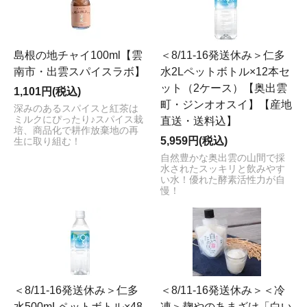
島根の地チャイ100ml【雲
＜8/11-16発送休み＞仁多
南市・出雲スパイスラボ】
水2Lペットボトル×12本セ
ット（2ケース）【奥出雲
1,101円(税込)
町・ジンオオスイ】【産地
深みのあるスパイスと紅茶は
ミルクにぴったり♪スパイス栽
直送・送料込】
培、商品化で耕作放棄地の再
5,959円(税込)
生に取り組む！
自然豊かな奥出雲の山間で採
水されたスッキリと飲みやす
い水！優れた酵素活性力が自
慢！
＜8/11-16発送休み＞仁多
＜8/11-16発送休み＞＜冷
水500mLペットボトル×48
凍＞麹やのあまざけ「白い