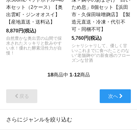
本セット（2ケース）【奥
ため息」8個セット【浜田
出雲町・ジンオオスイ】
市・久保田味噌麹店】【製
【産地直送・送料込】
造元直送・冷凍・代引不
可・同梱不可】
8,870円(税込)
5,760円(税込)
自然豊かな奥出雲の山間で採
水されたスッキリと飲みやす
シャリシャリして、優しく甘
い水！優れた酵素活性力が自
い♪これまでに食べたことのな
慢！
い“老舗麹や”の新食感のフロー
ズンな甘酒
18
1
12
商品中
-
商品
戻る
次へ
さらにジャンルを絞り込む