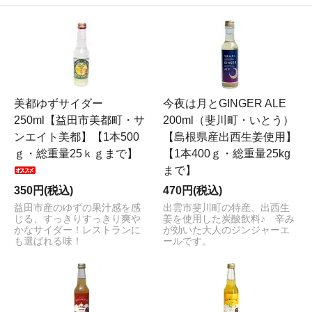
美都ゆずサイダー
今夜は月とGINGER ALE
250ml【益田市美都町・サ
200ml（斐川町・いとう）
ンエイト美都】【1本500
【島根県産出西生姜使用】
ｇ・総重量25ｋｇまで】
【1本400ｇ・総重量25kg
まで】
350円(税込)
470円(税込)
益田市産のゆずの果汁感を感
出雲市斐川町の特産、出西生
じる、すっきりすっきり爽や
姜を使用した炭酸飲料♪ 辛み
かなサイダー！レストランに
が効いた大人のジンジャーエ
も選ばれる味！
ールです。