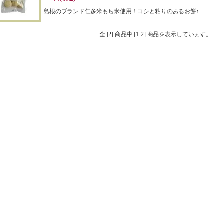
島根のブランド仁多米もち米使用！コシと粘りのあるお餅♪
全 [2] 商品中 [1-2] 商品を表示しています。