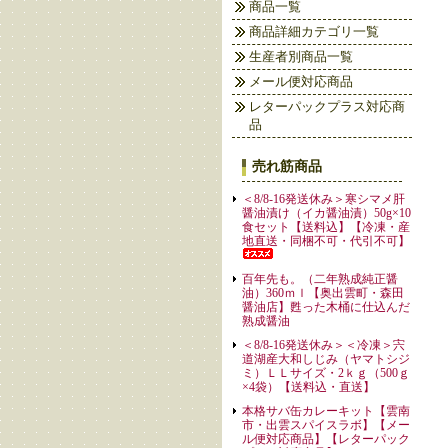
商品一覧
商品詳細カテゴリ一覧
生産者別商品一覧
メール便対応商品
レターパックプラス対応商
品
売れ筋商品
＜8/8-16発送休み＞寒シマメ肝
醤油漬け（イカ醤油漬）50g×10
食セット【送料込】【冷凍・産
地直送・同梱不可・代引不可】
百年先も。（二年熟成純正醤
油）360ｍｌ【奥出雲町・森田
醤油店】甦った木桶に仕込んだ
熟成醤油
＜8/8-16発送休み＞＜冷凍＞宍
道湖産大和しじみ（ヤマトシジ
ミ）ＬＬサイズ・2ｋｇ（500ｇ
×4袋）【送料込・直送】
本格サバ缶カレーキット【雲南
市・出雲スパイスラボ】【メー
ル便対応商品】【レターパック