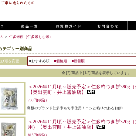
ム
＞
仁多米餅（仁多米もち米）
カテゴリー別商品
並び順を変更
■おすすめ順
■価格順
■新着順
全 [2] 商品中 [1-2] 商品を表示しています。
＜2026年11月頃～販売予定＞仁多杵つき餅380
【奥出雲町・井上醤油店】
730円(税込)
島根のブランド仁多米もち米使用！コシと粘りのあるお餅♪
＜2026年11月頃～販売予定＞仁多杵つき餅320
用）【奥出雲町・井上醤油店】
815円(税込)