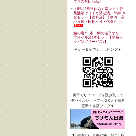
プラス対応商品】
＜8/8-16発送休み＞寒シマメ肝
醤油漬け（イカ醤油漬）50g×10
食セット【送料込】【冷凍・産
地直送・同梱不可・代引不可】
鯖の塩辛1本・鯖の塩辛オリー
ブオイル漬1本セット【簡易ラ
ッピングサービス♪】
▼ケータイでショッピング▼
携帯でＱＲコードを読み取って
モバイルショップへＧＯ♪ ▼毎週
更新！当店ブログ▼
▼Facebook、instagram、Xはこち