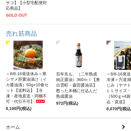
サコ】【小型宅配便対
応商品】
SOLD OUT
売れ筋商品
＜8/8-16発送休み＞寒
百年先も。（二年熟成
＜8/8-16
シマメ肝醤油漬け（イ
純正醤油）360ｍｌ【奥
冷凍＞宍道湖
カ醤油漬）50g×10食セ
出雲町・森田醤油店】
じみ（ヤマト
ット【送料込】【冷
甦った木桶に仕込んだ
ＬＬサイズ・
凍・産地直送・同梱不
熟成醤油
（500ｇ×4
可・代引不可】
込・直送】
972円(税込)
6,100円(税込)
8,070円(税込
ホーム