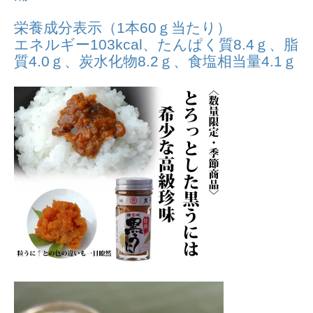
栄養成分表示（1本60ｇ当たり）
エネルギー103kcal、たんぱく質8.4ｇ、脂
質4.0ｇ、炭水化物8.2ｇ、食塩相当量4.1ｇ