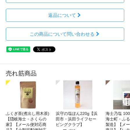
返品について
この商品について問い合わせる
売れ筋商品
ふくぎ茶(煮出し用木茶)
浜守の塩ぽん220g【浜
海士乃塩 10
【隠岐海士・さくらの
田市・浜田ライフセー
海士町・ふる
家】【メール便対応商
ビングクラブ】
製造】【メー