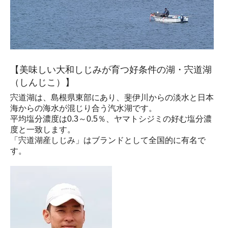
【美味しい大和しじみが育つ好条件の湖・宍道湖
（しんじこ）】
宍道湖は、島根県東部にあり、斐伊川からの淡水と日本
海からの海水が混じり合う汽水湖です。
平均塩分濃度は0.3～0.5％、ヤマトシジミの好む塩分濃
度と一致します。
「宍道湖産しじみ」はブランドとして全国的に有名で
す。