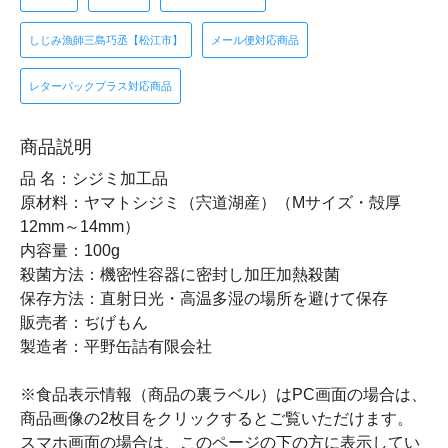
しじみ漁師三島巧丞【松江市】
メール便対応商品
レターパックプラス対応商品
商品説明
品 名：シジミ加工品
原材料：ヤマトシジミ（宍道湖産）（Mサイズ・殻厚
12mm～14mm）
内容量：100g
殺菌方法：機密性容器に密封し加圧加熱殺菌
保存方法：直射日光・高温多湿の場所を避けて保存
販売者：ぢげもん
製造者：平野缶詰有限会社
※食品表示情報（商品の裏ラベル）はPC画面の場合は、
商品画像の2枚目をクリックするとご覧いただけます。
スマホ画面の場合は、このページの下の方に表示してい