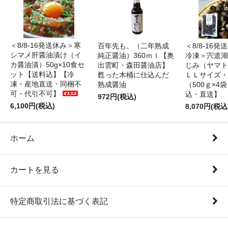
＜8/8-16発送休み＞寒
百年先も。（二年熟成
＜8/8-16
シマメ肝醤油漬け（イ
純正醤油）360ｍｌ【奥
冷凍＞宍道湖
カ醤油漬）50g×10食セ
出雲町・森田醤油店】
じみ（ヤマト
ット【送料込】【冷
甦った木桶に仕込んだ
ＬＬサイズ・
凍・産地直送・同梱不
熟成醤油
（500ｇ×4
可・代引不可】
込・直送】
972円(税込)
6,100円(税込)
8,070円(税込
ホーム
カートを見る
特定商取引法に基づく表記