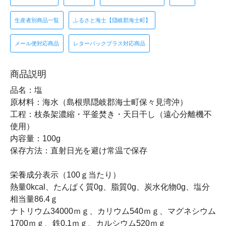
生産者別商品一覧
ふるさと海士【隠岐郡海士町】
メール便対応商品
レターパックプラス対応商品
商品説明
品名：塩
原材料：海水（島根県隠岐郡海士町保々見湾沖）
工程：枝条架濃縮・平釜焚き・天日干し（遠心分離機不
使用）
内容量：100g
保存方法：直射日光を避け常温で保存
栄養成分表示（100ｇ当たり）
熱量0kcal、たんぱく質0g、脂質0g、炭水化物0g、塩分
相当量86.4ｇ
ナトリウム34000ｍｇ、カリウム540ｍｇ、マグネシウム
1700ｍｇ、鉄0.1ｍｇ、カルシウム520ｍｇ