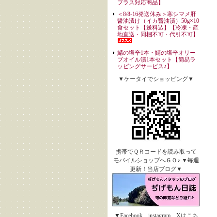
プラス対応商品】
＜8/8-16発送休み＞寒シマメ肝
醤油漬け（イカ醤油漬）50g×10
食セット【送料込】【冷凍・産
地直送・同梱不可・代引不可】
鯖の塩辛1本・鯖の塩辛オリー
ブオイル漬1本セット【簡易ラ
ッピングサービス♪】
▼ケータイでショッピング▼
携帯でＱＲコードを読み取って
モバイルショップへＧＯ♪ ▼毎週
更新！当店ブログ▼
▼Facebook、instagram、Xはこち