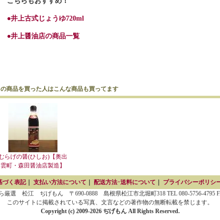
こちらもおすすめ！
●井上古式じょうゆ720ml
●井上醤油店の商品一覧
この商品を買った人はこんな商品も買ってます
むらげの醤(ひしお)【奥出
雲町・森田醤油店製造】
基づく表記
｜
支払い方法について
｜
配送方法･送料について
｜
プライバシーポリシ
 松江 ぢげもん 〒690-0888 島根県松江市北堀町318 TEL 080-5756-4795 FAX 0
このサイトに掲載されている写真、文言などの著作物の無断転載を禁じます。
Copyright (c) 2009-2026 ぢげもん All Rights Reserved.