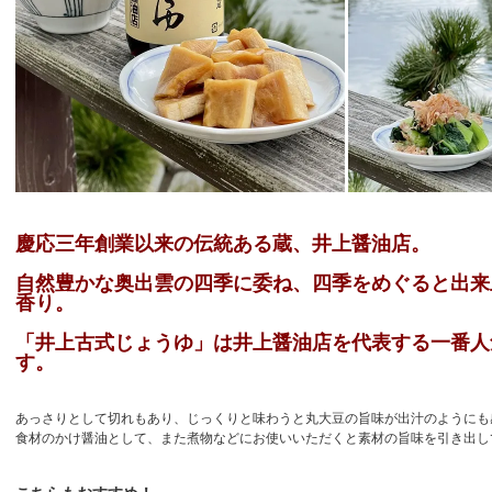
慶応三年創業以来の伝統ある蔵、井上醤油店。
自然豊かな奥出雲の四季に委ね、四季をめぐると出来
香り。
「井上古式じょうゆ」は井上醤油店を代表する一番人
す。
あっさりとして切れもあり、じっくりと味わうと丸大豆の旨味が出汁のようにも
食材のかけ醤油として、また煮物などにお使いいただくと素材の旨味を引き出し