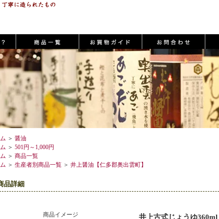
ム
＞
醤油
ム
＞
501円～1,000円
ム
＞
商品一覧
ム
＞
生産者別商品一覧
＞
井上醤油【仁多郡奥出雲町】
商品詳細
商品イメージ
井上古式じょうゆ360