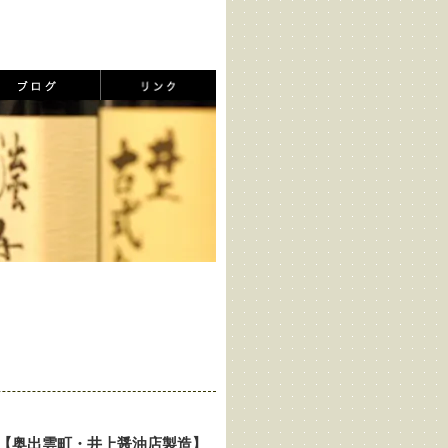
ml【奥出雲町・井上醤油店製造】