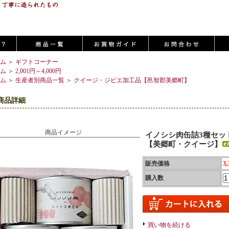
ム
＞
ギフトコーナー
ム
＞
2,001円～4,000円
ム
＞
生産者別商品一覧
＞
クイージ・ジビエ加工品【邑智郡美郷町】
商品詳細
商品イメージ
イノシシ肉缶詰3種セッ
【美郷町・クイージ】
販売価格
3
購入数
買い物を続ける