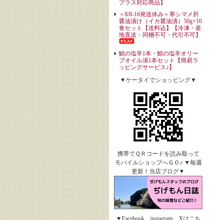
プラス対応商品】
＜8/8-16発送休み＞寒シマメ肝
醤油漬け（イカ醤油漬）50g×10
食セット【送料込】【冷凍・産
地直送・同梱不可・代引不可】
鯖の塩辛1本・鯖の塩辛オリー
ブオイル漬1本セット【簡易ラ
ッピングサービス♪】
▼ケータイでショッピング▼
携帯でＱＲコードを読み取って
モバイルショップへＧＯ♪ ▼毎週
更新！当店ブログ▼
▼Facebook、instagram、Xはこち