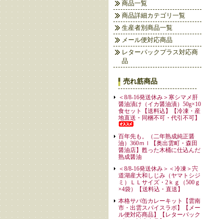
商品一覧
商品詳細カテゴリ一覧
生産者別商品一覧
メール便対応商品
レターパックプラス対応商
品
売れ筋商品
＜8/8-16発送休み＞寒シマメ肝
醤油漬け（イカ醤油漬）50g×10
食セット【送料込】【冷凍・産
地直送・同梱不可・代引不可】
百年先も。（二年熟成純正醤
油）360ｍｌ【奥出雲町・森田
醤油店】甦った木桶に仕込んだ
熟成醤油
＜8/8-16発送休み＞＜冷凍＞宍
道湖産大和しじみ（ヤマトシジ
ミ）ＬＬサイズ・2ｋｇ（500ｇ
×4袋）【送料込・直送】
本格サバ缶カレーキット【雲南
市・出雲スパイスラボ】【メー
ル便対応商品】【レターパック