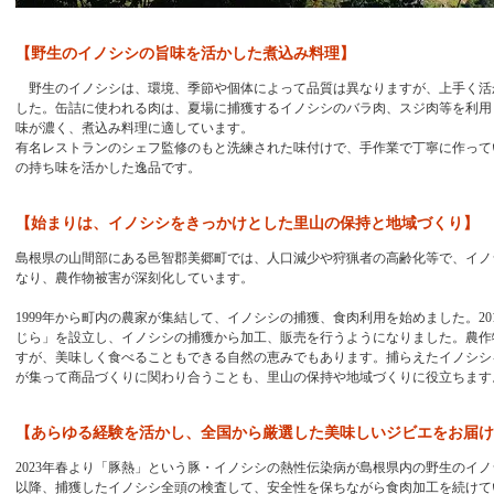
【野生のイノシシの旨味を活かした煮込み料理】
野生のイノシシは、環境、季節や個体によって品質は異なりますが、上手く活
した。缶詰に使われる肉は、夏場に捕獲するイノシシのバラ肉、スジ肉等を利用
味が濃く、煮込み料理に適しています。
有名レストランのシェフ監修のもと洗練された味付けで、手作業で丁寧に作って
の持ち味を活かした逸品です。
【始まりは、イノシシをきっかけとした里山の保持と地域づくり】
島根県の山間部にある邑智郡美郷町では、人口減少や狩猟者の高齢化等で、イノ
なり、農作物被害が深刻化しています。
1999年から町内の農家が集結して、イノシシの捕獲、食肉利用を始めました。20
じら」を設立し、イノシシの捕獲から加工、販売を行うようになりました。農作
すが、美味しく食べることもできる自然の恵みでもあります。捕らえたイノシシ
が集って商品づくりに関わり合うことも、里山の保持や地域づくりに役立ちます
【あらゆる経験を活かし、全国から厳選した美味しいジビエをお届け
2023年春より「豚熱」という豚・イノシシの熱性伝染病が島根県内の野生のイ
以降、捕獲したイノシシ全頭の検査して、安全性を保ちながら食肉加工を続けて