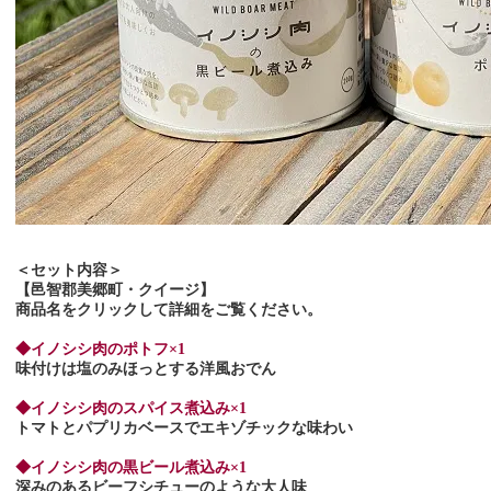
＜セット内容＞
【邑智郡美郷町・クイージ】
商品名をクリックして詳細をご覧ください。
◆イノシシ肉のポトフ×1
味付けは塩のみほっとする洋風おでん
◆イノシシ肉のスパイス煮込み×1
トマトとパプリカベースでエキゾチックな味わい
◆イノシシ肉の黒ビール煮込み×1
深みのあるビーフシチューのような大人味