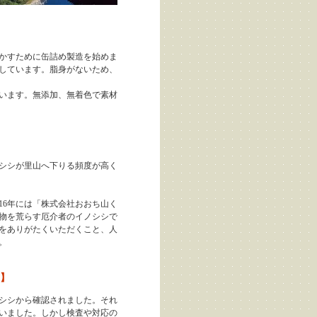
かすために缶詰め製造を始めま
しています。脂身がないため、
います。無添加、無着色で素材
シシが里山へ下りる頻度が高く
16年には「株式会社おおち山く
物を荒らす厄介者のイノシシで
をありがたくいただくこと、人
。
】
ノシシから確認されました。それ
いました。しかし検査や対応の