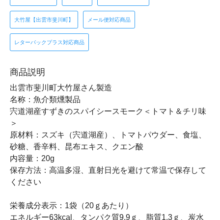
大竹屋【出雲市斐川町】
メール便対応商品
レターパックプラス対応商品
商品説明
出雲市斐川町大竹屋さん製造
名称：魚介類燻製品
宍道湖産すずきのスパイシースモーク＜トマト＆チリ味
＞
原材料：スズキ（宍道湖産）、トマトパウダー、食塩、
砂糖、香辛料、昆布エキス、クエン酸
内容量：20g
保存方法：高温多湿、直射日光を避けて常温で保存して
ください
栄養成分表示：1袋（20ｇあたり）
エネルギー63kcal、タンパク質9.9ｇ、脂質1.3ｇ、炭水