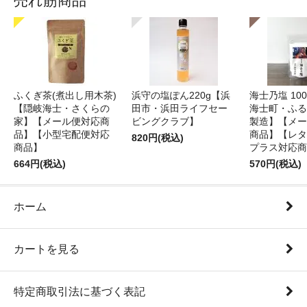
売れ筋商品
ふくぎ茶(煮出し用木茶)
浜守の塩ぽん220g【浜
海士乃塩 10
【隠岐海士・さくらの
田市・浜田ライフセー
海士町・ふる
家】【メール便対応商
ビングクラブ】
製造】【メー
品】【小型宅配便対応
商品】【レタ
820円(税込)
商品】
プラス対応商
664円(税込)
570円(税込)
ホーム
カートを見る
特定商取引法に基づく表記