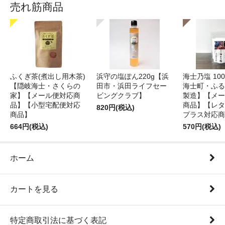
売れ筋商品
ふくぎ茶(煮出し用木茶)
浜守の塩ぽん220g【浜
海士乃塩 10
【隠岐海士・さくらの
田市・浜田ライフセー
海士町・ふる
家】【メール便対応商
ビングクラブ】
製造】【メー
品】【小型宅配便対応
商品】【レタ
820円(税込)
商品】
プラス対応商
664円(税込)
570円(税込)
ホーム
カートを見る
特定商取引法に基づく表記