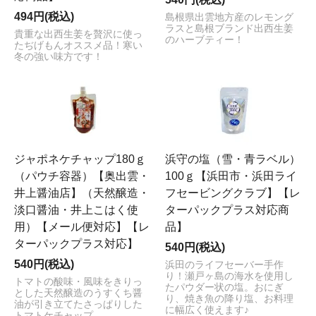
494円(税込)
島根県出雲地方産のレモング
ラスと島根ブランド出西生姜
貴重な出西生姜を贅沢に使っ
のハーブティー！
たぢげもんオススメ品！寒い
冬の強い味方です！
ジャポネケチャップ180ｇ
浜守の塩（雪・青ラベル）
（パウチ容器）【奥出雲・
100ｇ【浜田市・浜田ライ
井上醤油店】（天然醸造・
フセービングクラブ】【レ
淡口醤油・井上こはく使
ターパックプラス対応商
用）【メール便対応】【レ
品】
ターパックプラス対応】
540円(税込)
540円(税込)
浜田のライフセーバー手作
り！瀬戸ヶ島の海水を使用し
トマトの酸味・風味をきりっ
たパウダー状の塩。おにぎ
とした天然醸造のうすくち醤
り、焼き魚の降り塩、お料理
油が引き立てたさっぱりした
に幅広く使えます♪
トマトケチャップ