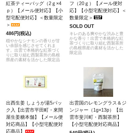
紅茶ティーバッグ（2ｇ×4
フ（20ｇ）【メール便対
ｐ）【メール便対応】【小
応】【小型宅配便対応】＜
型宅配便対応】＜数量限定
数量限定＞
＞
SOLD OUT
486円(税込)
キレのある爽やかな渋みと豊
かな香り！出雲で本格的な紅
穏やかなシナモンの香りが甘
茶づくりに取り組む西製茶所
い余韻を感じさせてくれま
の島根県産の素材を活かした
す。出雲で本格的な紅茶づく
限定品
りに取り組む西製茶所の島根
県産の素材を活かした限定品
出西生姜 しょうが湯5パッ
出雲国のレモングラス＆ジ
ク入【出雲市平田町・來間
ンジャー（1g×13p）【出
屋生姜糖本舗】【メール便
雲市斐川町・西製茶所】
対応商品】【小型宅配便対
【小型宅配便対応商品】
応商品】
540円(税込)