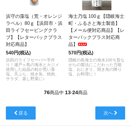
浜守の藻塩（荒・オレンジ
海士乃塩 100ｇ【隠岐海士
ラベル）80ｇ【浜田市・浜
町・ふるさと海士製造】
田ライフセービングクラ
【メール便対応商品】【レ
ブ】【レターパックプラス
ターパックプラス対応商
対応商品】
品】
540円(税込)
570円(税込)
浜田のライフセーバー手作
隠岐の島海士の海水100％昔な
り！瀬戸ヶ島の海水とカジメ
がらの製法にこだわった万能
使用した結晶の粒が荒い藻
塩、おにぎり、焼き魚の降り
塩。天ぷら、焼き魚、焼肉、
塩、お料理に！
サラダ、蒸し野菜に♪
76
13
24
商品中
-
商品
戻る
次へ